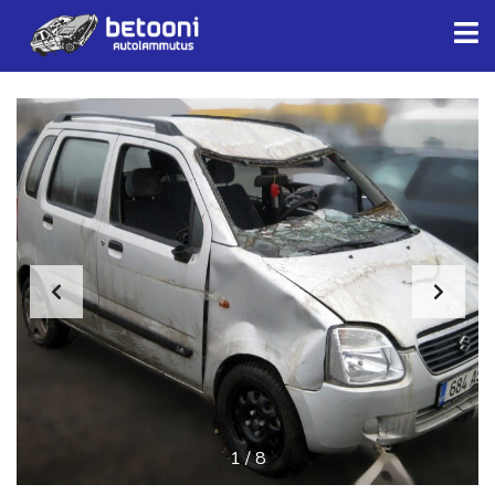
1
/
8