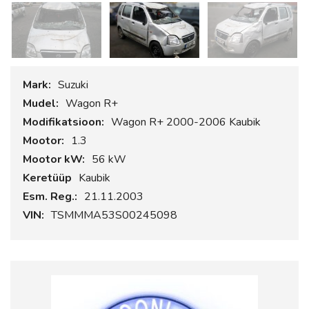
Mark:
Suzuki
Mudel:
Wagon R+
Modifikatsioon:
Wagon R+ 2000-2006 Kaubik
Mootor:
1.3
Mootor kW:
56 kW
Keretüüp
Kaubik
Esm. Reg.:
21.11.2003
VIN:
TSMMMA53S00245098